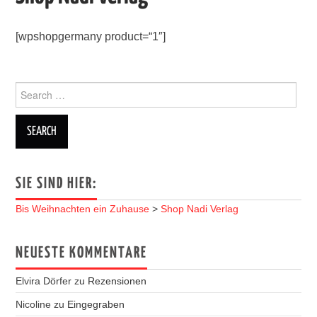
STEPHAN KIRSTE
[wpshopgermany product=“1″]
PRÄSENTATION
HÖRSPIEL
Search
for:
MAKING OF
EBOOK
SIE SIND HIER:
GALERIE
Bis Weihnachten ein Zuhause
>
Shop Nadi Verlag
KONTAKT
NEUESTE KOMMENTARE
Elvira Dörfer
zu
Rezensionen
Nicoline
zu
Eingegraben